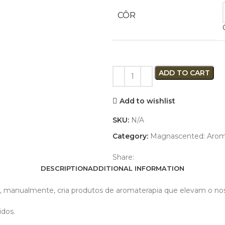
CÔR
ADD TO CART
Add to wishlist
SKU:
N/A
Category:
Magnascented: Arom
Share:
DESCRIPTION
ADDITIONAL INFORMATION
anualmente, cria produtos de aromaterapia que elevam o nosso
idos.