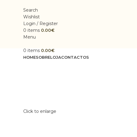
Search
Wishlist
Login / Register
0
items
0.00
€
Menu
0
items
0.00
€
HOME
SOBRE
LOJA
CONTACTOS
Click to enlarge