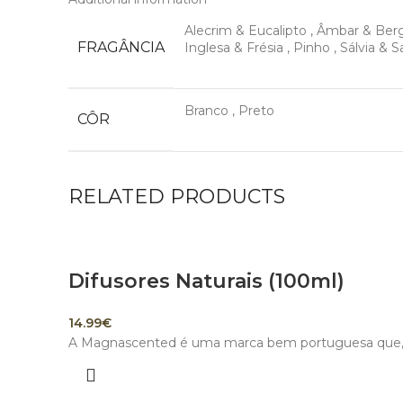
Alecrim & Eucalipto
,
Âmbar & Be
FRAGÂNCIA
Inglesa & Frésia
,
Pinho
,
Sálvia & S
Branco
,
Preto
CÔR
RELATED PRODUCTS
Difusores Naturais (100ml)
14.99
€
A Magnascented é uma marca bem portuguesa que, ma