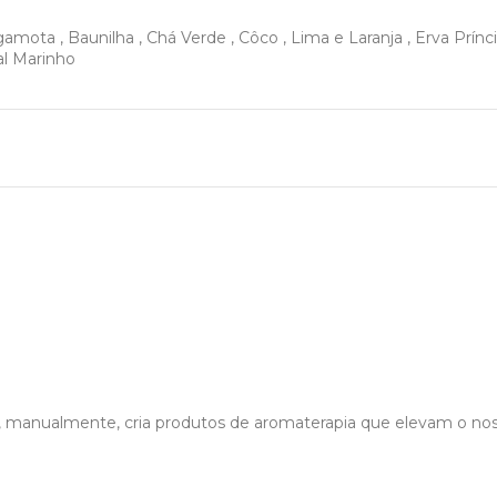
rgamota
,
Baunilha
,
Chá Verde
,
Côco
,
Lima e Laranja
,
Erva Prínc
al Marinho
nualmente, cria produtos de aromaterapia que elevam o nosso