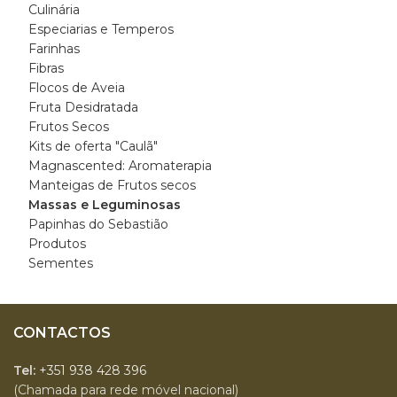
Culinária
Especiarias e Temperos
Farinhas
Fibras
Flocos de Aveia
Fruta Desidratada
Frutos Secos
Kits de oferta "Caulã"
Magnascented: Aromaterapia
Manteigas de Frutos secos
Massas e Leguminosas
Papinhas do Sebastião
Produtos
Sementes
CONTACTOS
Tel:
+351 938 428 396
(Chamada para rede móvel nacional)