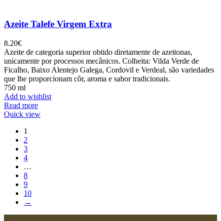
Azeite Talefe Virgem Extra
8.20
€
Azeite de categoria superior obtido diretamente de azeitonas,
unicamente por processos mecânicos. Colheita: Vilda Verde de
Ficalho, Baixo Alentejo Galega, Cordovil e Verdeal, são variedades
que lhe proporcionam côr, aroma e sabor tradicionais.
750 ml
Add to wishlist
Read more
Quick view
1
2
3
4
…
8
9
10
→