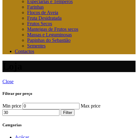
Especiarias e Temperos
Farinhas
Flocos de Aveia
Fruta Desidratada
Frutos Secos
Manteigas de Frutos secos
Massas e Leguminosas
Papinhas do Sebastião
Sementes
Contactos
Loja
Close
Filtrar por preço
Min price
Max price
Filter
Categorias
Açúcar