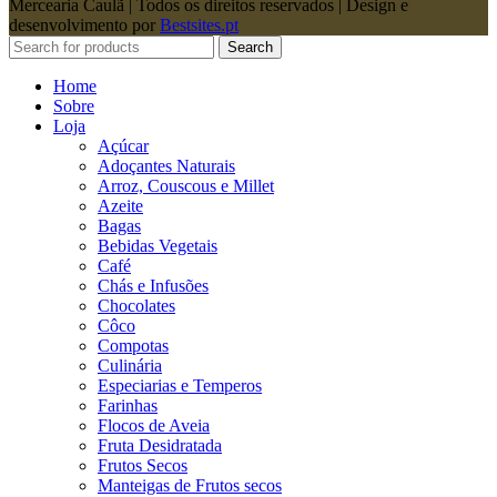
Mercearia Caulã | Todos os direitos reservados | Design e
desenvolvimento por
Bestsites.pt
Search
Home
Sobre
Loja
Açúcar
Adoçantes Naturais
Arroz, Couscous e Millet
Azeite
Bagas
Bebidas Vegetais
Café
Chás e Infusões
Chocolates
Côco
Compotas
Culinária
Especiarias e Temperos
Farinhas
Flocos de Aveia
Fruta Desidratada
Frutos Secos
Manteigas de Frutos secos