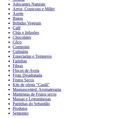
Adoçantes Naturais
Arroz, Couscous e Millet
Azeite
Bagas
Bebidas Vegetais
Café
Chás e Infusões
Chocolates
Côco
Compotas
Culinária
Especiarias e Temperos
Farinhas
Fibras
Flocos de Aveia
Fruta Desidratada
Frutos Secos
Kits de oferta "Caulã"
Magnascented: Aromaterapia
Manteigas de Frutos secos
Massas e Leguminosas
Papinhas do Sebastião
Produtos
Sementes