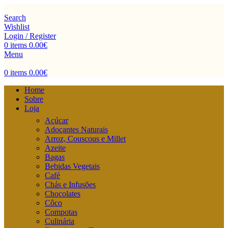
Search
Wishlist
Login / Register
0
items
0.00
€
Menu
0
items
0.00
€
Home
Sobre
Loja
Açúcar
Adoçantes Naturais
Arroz, Couscous e Millet
Azeite
Bagas
Bebidas Vegetais
Café
Chás e Infusões
Chocolates
Côco
Compotas
Culinária