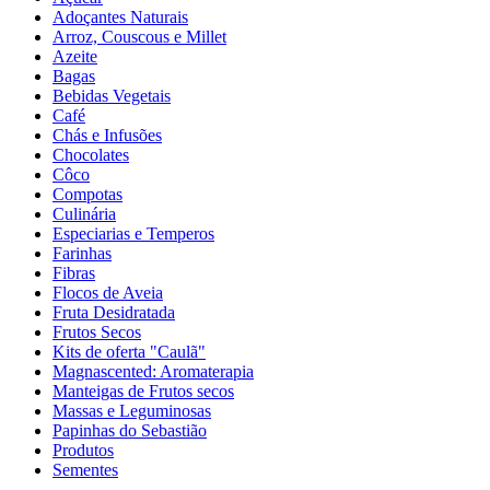
Adoçantes Naturais
Arroz, Couscous e Millet
Azeite
Bagas
Bebidas Vegetais
Café
Chás e Infusões
Chocolates
Côco
Compotas
Culinária
Especiarias e Temperos
Farinhas
Fibras
Flocos de Aveia
Fruta Desidratada
Frutos Secos
Kits de oferta "Caulã"
Magnascented: Aromaterapia
Manteigas de Frutos secos
Massas e Leguminosas
Papinhas do Sebastião
Produtos
Sementes