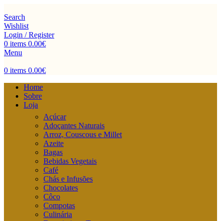
Search
Wishlist
Login / Register
0
items
0.00
€
Menu
0
items
0.00
€
Home
Sobre
Loja
Açúcar
Adoçantes Naturais
Arroz, Couscous e Millet
Azeite
Bagas
Bebidas Vegetais
Café
Chás e Infusões
Chocolates
Côco
Compotas
Culinária