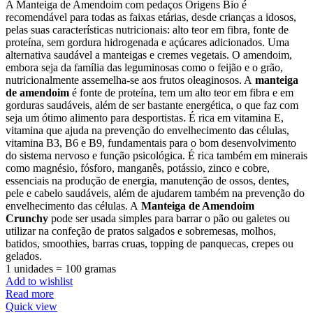
A Manteiga de Amendoim com pedaços Origens Bio é
recomendável para todas as faixas etárias, desde crianças a idosos,
pelas suas características nutricionais: alto teor em fibra, fonte de
proteína, sem gordura hidrogenada e açúcares adicionados. Uma
alternativa saudável a manteigas e cremes vegetais. O amendoim,
embora seja da família das leguminosas como o feijão e o grão,
nutricionalmente assemelha-se aos frutos oleaginosos. A
manteiga
de amendoim
é fonte de proteína, tem um alto teor em fibra e em
gorduras saudáveis, além de ser bastante energética, o que faz com
seja um ótimo alimento para desportistas. É rica em vitamina E,
vitamina que ajuda na prevenção do envelhecimento das células,
vitamina B3, B6 e B9, fundamentais para o bom desenvolvimento
do sistema nervoso e função psicológica. É rica também em minerais
como magnésio, fósforo, manganês, potássio, zinco e cobre,
essenciais na produção de energia, manutenção de ossos, dentes,
pele e cabelo saudáveis, além de ajudarem também na prevenção do
envelhecimento das células. A
M
anteiga de Amendoim
Crunchy
pode ser usada simples para barrar o pão ou galetes ou
utilizar na confeção de pratos salgados e sobremesas, molhos,
batidos, smoothies, barras cruas, topping de panquecas, crepes ou
gelados.
1 unidades = 100 gramas
Add to wishlist
Read more
Quick view