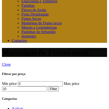
Especiarias e Temperos
Farinhas
Flocos de Aveia
Fruta Desidratada
Frutos Secos
Manteigas de Frutos secos
Massas e Leguminosas
Papinhas do Sebastião
Sementes
Contactos
Manteigas de Frutos secos
Close
Filtrar por preço
Min price
Max price
Filter
Categorias
Açúcar