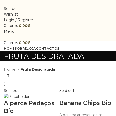
Search
Wishlist
Login / Register
0
items
0.00
€
Menu
0
items
0.00
€
HOME
SOBRE
LOJA
CONTACTOS
FRUTA DESIDRATADA
Home
Fruta Desidratada
Sold out
Sold out
Banana Chips Bio
Alperce Pedaços
Bio
A banana apresenta um