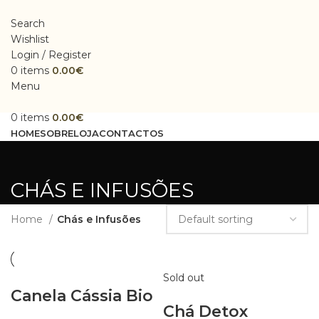
Search
Wishlist
Login / Register
0
items
0.00
€
Menu
0
items
0.00
€
HOME
SOBRE
LOJA
CONTACTOS
CHÁS E INFUSÕES
Home
Chás e Infusões
Sold out
Canela Cássia Bio
Chá Detox