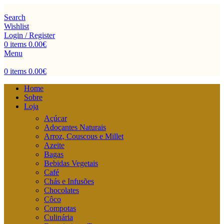
Search
Wishlist
Login / Register
0
items
0.00
€
Menu
0
items
0.00
€
Home
Sobre
Loja
Açúcar
Adoçantes Naturais
Arroz, Couscous e Millet
Azeite
Bagas
Bebidas Vegetais
Café
Chás e Infusões
Chocolates
Côco
Compotas
Culinária