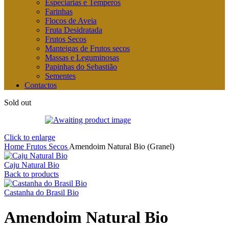
Especiarias e Temperos
Farinhas
Flocos de Aveia
Fruta Desidratada
Frutos Secos
Manteigas de Frutos secos
Massas e Leguminosas
Papinhas do Sebastião
Sementes
Contactos
Sold out
Click to enlarge
Home
Frutos Secos
Amendoim Natural Bio (Granel)
Caju Natural Bio
Back to products
Castanha do Brasil Bio
Amendoim Natural Bio