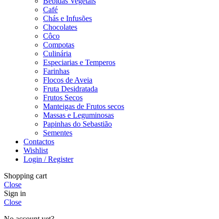
Bebidas Vegetais
Café
Chás e Infusões
Chocolates
Côco
Compotas
Culinária
Especiarias e Temperos
Farinhas
Flocos de Aveia
Fruta Desidratada
Frutos Secos
Manteigas de Frutos secos
Massas e Leguminosas
Papinhas do Sebastião
Sementes
Contactos
Wishlist
Login / Register
Shopping cart
Close
Sign in
Close
No account yet?