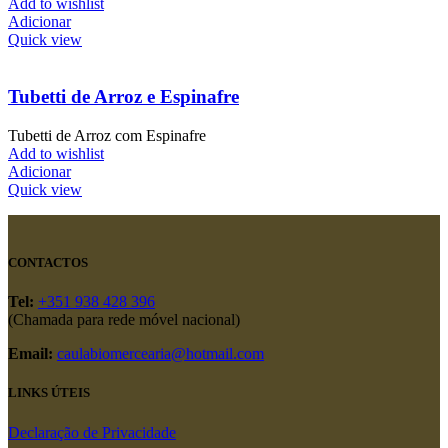
Add to wishlist
Adicionar
Quick view
Tubetti de Arroz e Espinafre
Tubetti de Arroz com Espinafre
Add to wishlist
Adicionar
Quick view
CONTACTOS
Tel:
+351 938 428 396
(Chamada para rede móvel nacional)
Email:
caulabiomercearia@hotmail.com
LINKS ÚTEIS
Declaração de Privacidade