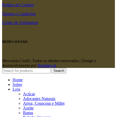
Política de Cookies
Termos e Condições
Centro de Arbitragem
REDES SOCIAIS
Mercearia Caulã | Todos os direitos reservados | Design e
desenvolvimento por
Bestsites.pt
Search
Home
Sobre
Loja
Açúcar
Adoçantes Naturais
Arroz, Couscous e Millet
Azeite
Bagas