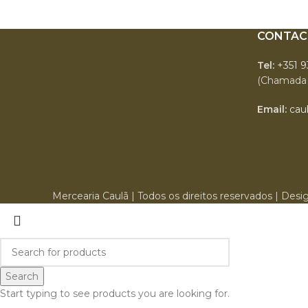
CONTAC
Tel:
+351 
(Chamada 
Email:
cau
Mercearia Caulã | Todos os direitos reservados | De
Search
Start typing to see products you are looking for.