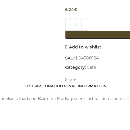
6.24
€
Add to wishlist
SKU:
L04300124
Category:
Café
Share:
DESCRIPTION
ADDITIONAL INFORMATION
miliar, situada no Bairro da Madragoa em Lisboa, de carácter ar