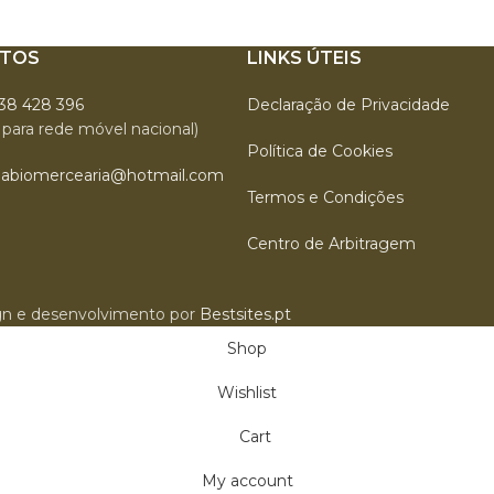
TOS
LINKS ÚTEIS
938 428 396
Declaração de Privacidade
para rede móvel nacional)
Política de Cookies
labiomercearia@hotmail.com
Termos e Condições
Centro de Arbitragem
sign e desenvolvimento por
Bestsites.pt
Shop
Wishlist
Cart
My account