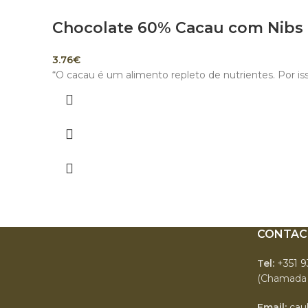
Chocolate 60% Cacau com Nibs
3.76
€
“O cacau é um alimento repleto de nutrientes. Por i
CONTAC
Tel:
+351 
(Chamada 
Email:
cau