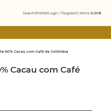
Search
Wishlist
Login / Register
0
items
0.00
€
te 60% Cacau com Café da Colômbia
0% Cacau com Café