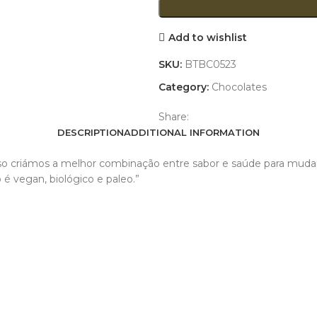
Add to wishlist
SKU:
BTBC0523
Category:
Chocolates
Share:
DESCRIPTION
ADDITIONAL INFORMATION
isso criámos a melhor combinação entre sabor e saúde para mud
é vegan, biológico e paleo.”