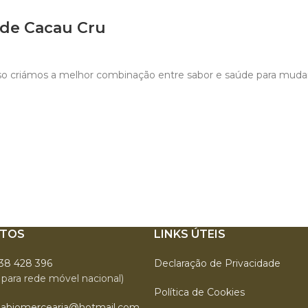
 de Cacau Cru
sso criámos a melhor combinação entre sabor e saúde para muda
TOS
LINKS ÚTEIS
938 428 396
Declaração de Privacidade
para rede móvel nacional)
Política de Cookies
labiomercearia@hotmail.com