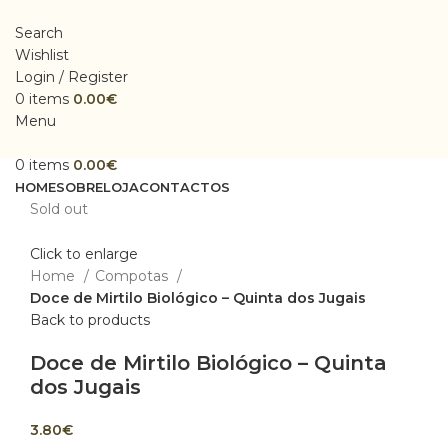
Search
Wishlist
Login / Register
0
items
0.00
€
Menu
0
items
0.00
€
HOME
SOBRE
LOJA
CONTACTOS
Sold out
Click to enlarge
Home
Compotas
Doce de Mirtilo Biológico – Quinta dos Jugais
Back to products
Doce de Mirtilo Biológico – Quinta
dos Jugais
3.80
€