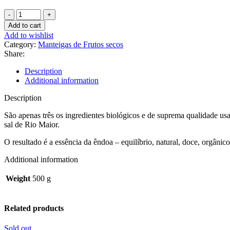
Add to cart
Add to wishlist
Category:
Manteigas de Frutos secos
Share:
Description
Additional information
Description
São apenas três os ingredientes biológicos e de suprema qualidade u
sal de Rio Maior.
O resultado é a essência da êndoa – equilíbrio, natural, doce, orgânico
Additional information
Weight
500 g
Related products
Sold out