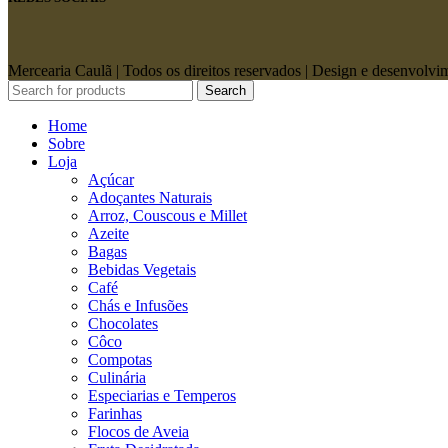
Mercearia Caulã | Todos os direitos reservados | Design e desenvolv
Search
Home
Sobre
Loja
Açúcar
Adoçantes Naturais
Arroz, Couscous e Millet
Azeite
Bagas
Bebidas Vegetais
Café
Chás e Infusões
Chocolates
Côco
Compotas
Culinária
Especiarias e Temperos
Farinhas
Flocos de Aveia