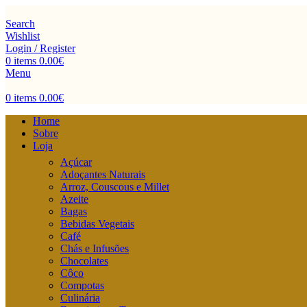
Search
Wishlist
Login / Register
0
items
0.00
€
Menu
0
items
0.00
€
Home
Sobre
Loja
Açúcar
Adoçantes Naturais
Arroz, Couscous e Millet
Azeite
Bagas
Bebidas Vegetais
Café
Chás e Infusões
Chocolates
Côco
Compotas
Culinária