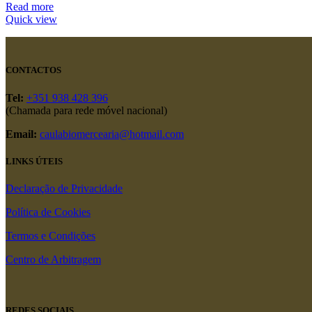
Read more
Quick view
CONTACTOS
Tel:
+351 938 428 396
(Chamada para rede móvel nacional)
Email:
caulabiomercearia@hotmail.com
LINKS ÚTEIS
Declaração de Privacidade
Política de Cookies
Termos e Condições
Centro de Arbitragem
REDES SOCIAIS