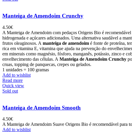
Manteiga de Amendoim Crunchy
4.50
€
A Manteiga de Amendoim com pedaços Origens Bio é recomendável para to
hidrogenada e açúcares adicionados. Uma alternativa saudável a mant
frutos oleaginosos. A
manteiga de amendoim
é fonte de proteína, te
rica em vitamina E, vitamina que ajuda na prevenção do envelhecime
em minerais como magnésio, fósforo, manganês, potássio, zinco e cob
envelhecimento das células. A
M
anteiga de Amendoim Crunchy
po
cruas, topping de panquecas, crepes ou gelados.
1 unidades = 100 gramas
Add to wishlist
Read more
Quick view
Sold out
Manteiga de Amendoim Smooth
4.50
€
A Manteiga de Amendoim Suave Origens Bio é recomendável para todas 
Add to wishlist