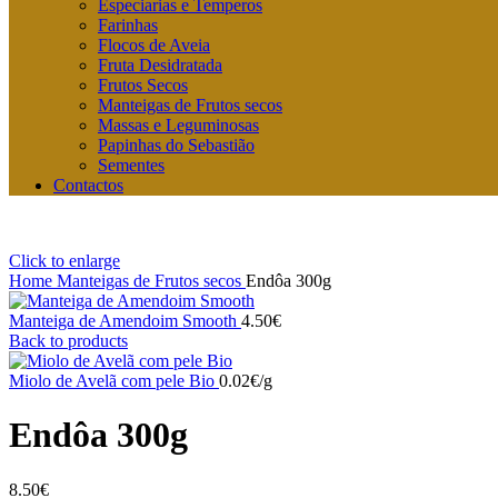
Especiarias e Temperos
Farinhas
Flocos de Aveia
Fruta Desidratada
Frutos Secos
Manteigas de Frutos secos
Massas e Leguminosas
Papinhas do Sebastião
Sementes
Contactos
Click to enlarge
Home
Manteigas de Frutos secos
Endôa 300g
Manteiga de Amendoim Smooth
4.50
€
Back to products
Miolo de Avelã com pele Bio
0.02
€
/g
Endôa 300g
8.50
€