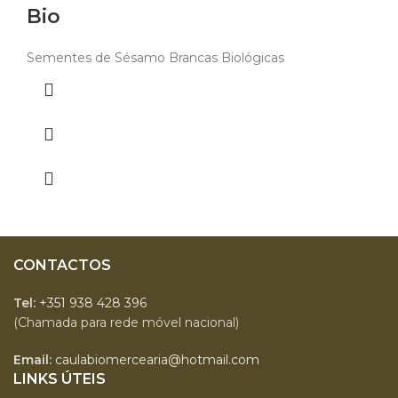
Bio
Sementes de Sésamo Brancas Biológicas
CONTACTOS
Tel:
+351 938 428 396
(Chamada para rede móvel nacional)
Email:
caulabiomercearia@hotmail.com
LINKS ÚTEIS