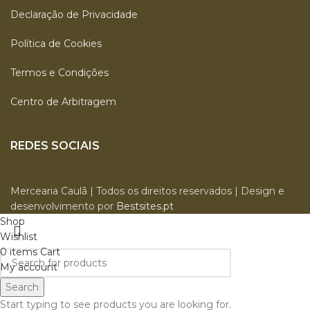
Declaração de Privacidade
Política de Cookies
Termos e Condições
Centro de Arbitragem
REDES SOCIAIS
Mercearia Caulã | Todos os direitos reservados | Design e
desenvolvimento por
Bestsites.pt
Shop
Wishlist
0
items
Cart
My account
Search
Start typing to see products you are looking for.