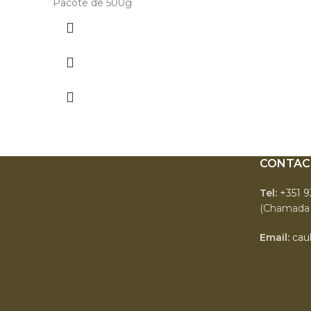
Pacote de 500g
CONTAC
Tel:
+351 
(Chamada 
Email:
cau