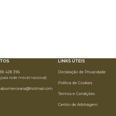
TOS
LINKS ÚTEIS
938 428 396
Declaração de Privacidade
para rede móvel nacional)
Política de Cookies
labiomercearia@hotmail.com
Termos e Condições
Centro de Arbitragem