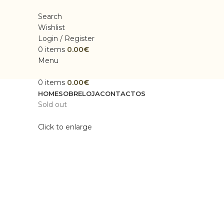
Search
Wishlist
Login / Register
0
items
0.00
€
Menu
0
items
0.00
€
HOME
SOBRE
LOJA
CONTACTOS
Sold out
Click to enlarge