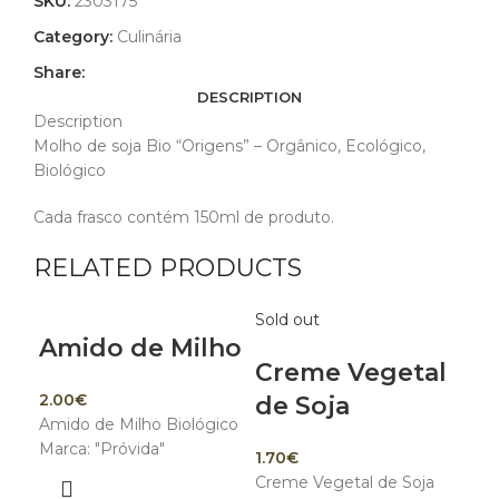
SKU:
2303175
Category:
Culinária
Share:
DESCRIPTION
Description
Molho de soja Bio “Origens” – Orgânico, Ecológico,
Biológico
Cada frasco contém 150ml de produto.
RELATED PRODUCTS
Sold out
Amido de Milho
Le
Creme Vegetal
O
2.00
€
de Soja
Amido de Milho Biológico
2.9
Marca: "Próvida"
1.70
€
O l
Creme Vegetal de Soja
atr