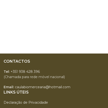
CONTACTOS
Tel:
+351 938 428 396
(Chamada para rede móvel nacional)
Email:
caulabiomercearia@hotmail.com
LINKS ÚTEIS
Declaração de Privacidade