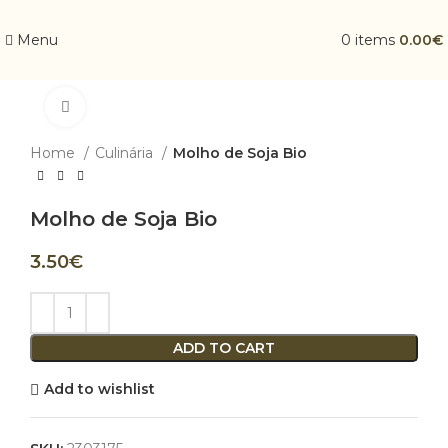
Menu
0
items
0.00
€
Click to enlarge
Home
Culinária
Molho de Soja Bio
Molho de Soja Bio
3.50
€
ADD TO CART
Add to wishlist