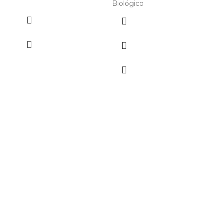
Biológico
pol
nos