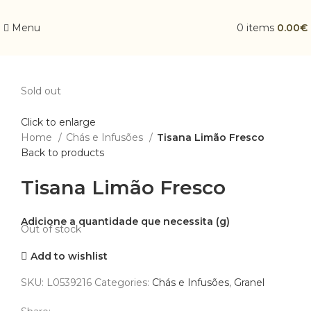
Menu
0
items
0.00
€
Sold out
Click to enlarge
Home
Chás e Infusões
Tisana Limão Fresco
Back to products
Tisana Limão Fresco
Out of stock
Add to wishlist
SKU:
L0539216
Categories:
Chás e Infusões
,
Granel