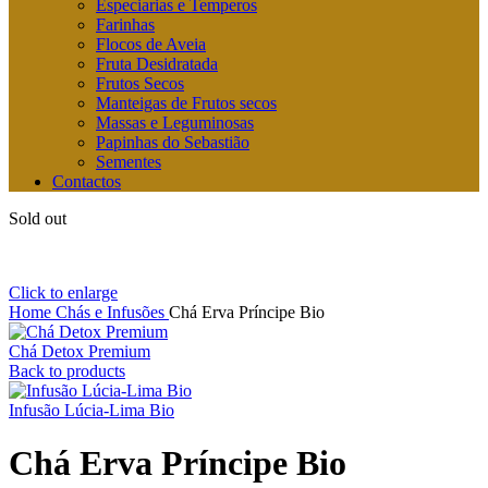
Especiarias e Temperos
Farinhas
Flocos de Aveia
Fruta Desidratada
Frutos Secos
Manteigas de Frutos secos
Massas e Leguminosas
Papinhas do Sebastião
Sementes
Contactos
Sold out
Click to enlarge
Home
Chás e Infusões
Chá Erva Príncipe Bio
Chá Detox Premium
Back to products
Infusão Lúcia-Lima Bio
Chá Erva Príncipe Bio