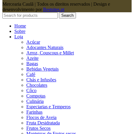
Mercearia Caulã | Todos os direitos reservados | Design e
desenvolvimento por
Bestsites.pt
Search
Home
Sobre
Loja
Açúcar
Adoçantes Naturais
Arroz, Couscous e Millet
Azeite
Bagas
Bebidas Vegetais
Café
Chás e Infusões
Chocolates
Côco
Compotas
Culinária
Especiarias e Temperos
Farinhas
Flocos de Aveia
Fruta Desidratada
Frutos Secos
Manteigas de Frutos secos