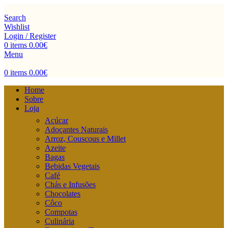
Search
Wishlist
Login / Register
0
items
0.00
€
Menu
0
items
0.00
€
Home
Sobre
Loja
Açúcar
Adoçantes Naturais
Arroz, Couscous e Millet
Azeite
Bagas
Bebidas Vegetais
Café
Chás e Infusões
Chocolates
Côco
Compotas
Culinária