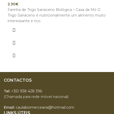
2.30
€
Farinha de Trigo Sarraceno Biológica – Casa da Mó O
Trigo Sarraceno é nutricionalmente um alimento muito
interessante e rico.
CONTACTOS
Tel:
+351 938 428 396
(Chamada para rede móvel nacional)
Email:
caulabiomercearia@hotmail.com
LINKS ÚTEIS