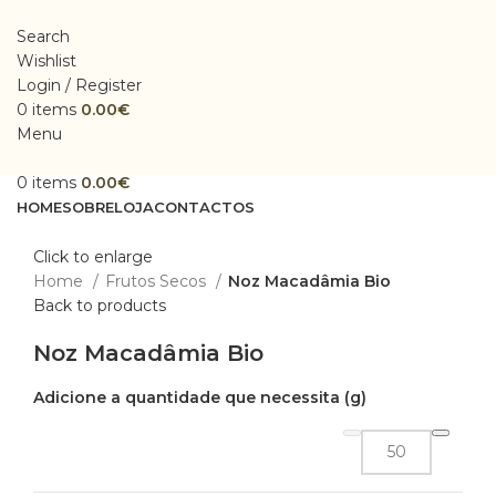
Search
Wishlist
Login / Register
0
items
0.00
€
Menu
0
items
0.00
€
HOME
SOBRE
LOJA
CONTACTOS
Click to enlarge
Home
Frutos Secos
Noz Macadâmia Bio
Back to products
Noz Macadâmia Bio