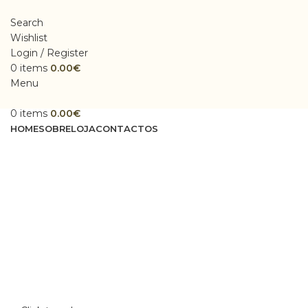
Search
Wishlist
Login / Register
0
items
0.00
€
Menu
0
items
0.00
€
HOME
SOBRE
LOJA
CONTACTOS