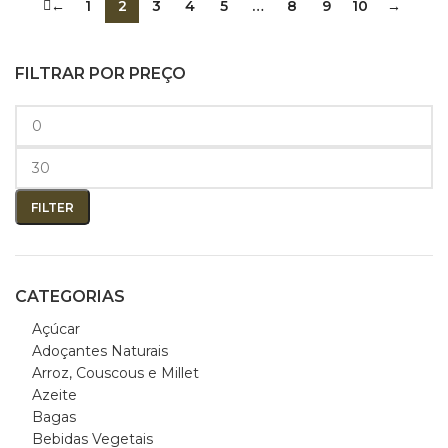
←
1
2
3
4
5
…
8
9
10
→
FILTRAR POR PREÇO
FILTER
CATEGORIAS
Açúcar
Adoçantes Naturais
Arroz, Couscous e Millet
Azeite
Bagas
Bebidas Vegetais